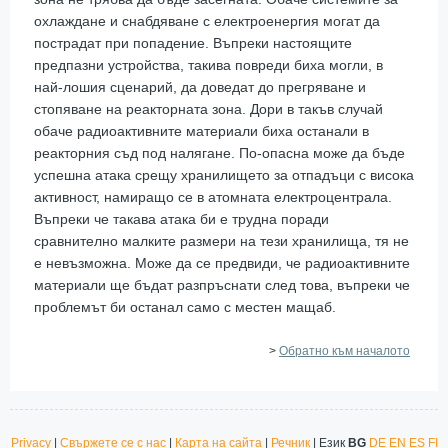
охлаждане и снабдяване с електроенергия могат да
пострадат при попадение. Въпреки настоящите
предпазни устройства, такива повреди биха могли, в
най-лошия сценарий, да доведат до прегряване и
стопяване на реакторната зона. Дори в такъв случай
обаче радиоактивните материали биха останали в
реакторния съд под налягане. По-опасна може да бъде
успешна атака срещу хранилището за отпадъци с висока
активност, намиращо се в атомната електроцентрала.
Въпреки че такава атака би е трудна поради
сравнително малките размери на тези хранилища, тя не
е невъзможна. Може да се предвиди, че радиоактивните
материали ще бъдат разпръснати след това, въпреки че
проблемът би останал само с местен мащаб.
>
Обратно към началото
Privacy
|
Свържете се с нас
|
Карта на сайта
|
Речник
| Език
BG
DE
EN
ES
FI