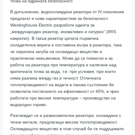
точка на ядрената безопасност.
В допълнение, водоохлаждани реактори от IV поколение
предлагат и нови характеристики за безопасност.
Westinghouse Electric разработи идеята за
„международен реактор, иновативен и сигурен" (IRIS
накратко). В такъв реактор цялата първична
охладителна верига е поставена вътре в реактора, така
че сериозна загуба на охлаждащо вещество е
практически невъзможна. Може да се помисли и за
работа на реактора при температура и налягане над
критичната точка за вода, т.е. при условия, при които
няма разлика между газ и течност. Отличната
топлопроводимост на водата в такова състояние би
позволила постигането на ефективност от 45%, и чрез
работата при високи температури – производство на
водородно гориво.
Разглеждат се и размножителни реактори, охлаждани с
течни метали, предлагащи висока топлопроводимост.
Охлаждащото вещество в този случай би се поддържало