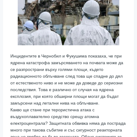
Инцидентите в Чернобил и Фукушима показаха, че при
ядрена катастрофа замърсяването на почвата може да
се разпространи върху голями площи, където
радиационното облъчване след това ще спадне до дял
от естественото ниво и не може да доведе до сериозни
последствия. Това е различно от случая на ядрена
експлозия, при която обширни площи могат да бъдат
замърсени над летални нива на облъчване.
Какво ще стане при терористична атака с
въздухоплавателно средство срещу атомна
електроцентрала? Защитната обвивка няма да пострада
много при такова събитие и със сигурност реакторната
зона не трябва да бъде засегната. Обаче системите за