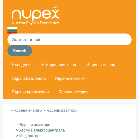
Въведение
Материалният свят
Радиоактивност
Ядра и Вселената
Ядрена енергия
Ядрени приложения
Ядрена история
>
Ядрена енергия
>
Ядрени реактори
>
Ядрени реактори
>
Атомна електроцентрала
>
Модератори