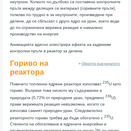
неутрони. Колкото по-дълбоко са поставени контролните
пръти между делящия се материал (горивните пръти),
толкова по-трудно е за неутроните, произведени при
делене, да се сблъскат с друго ядро на уран, което води
до по-ограничена верижна реакция и намалено
производство на енергия.
Анимацията вдясно илюстрира ефекта на кадмиеви
контролни пръти в реактор за делене.
Гориво на
>
Обратно към началото
реактора
235
Повечето топлинни ядрени реактори използват
U като
гориво. Въпреки това ниското му съдържание в
238
природата (0,72% от природния уран, предимно
U)
прави верижната реакция невъзможна, когато се
използва самият природен уран. Следователно
235
реакторното гориво трябва да бъде обогатено с
U.
Степента на обогатяване в ядрените енергийни и
изследователски реактори варира от около 2% до около