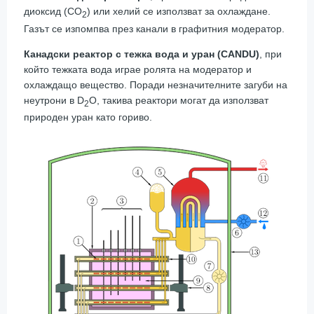
диоксид (CO
) или хелий се използват за охлаждане.
2
Газът се изпомпва през канали в графитния модератор.
Канадски реактор с тежка вода и уран (CANDU)
, при
който тежката вода играе ролята на модератор и
охлаждащо вещество. Поради незначителните загуби на
неутрони в D
O, такива реактори могат да използват
2
природен уран като гориво.