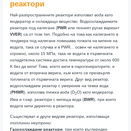
реактори
Най-разпространените реактори използват
вода
като
модератор и охлаждащо вещество. Водоохлаждаемите
реактори под налягане (
PWR
или техният руски вариант
VVER
) са от този тип. Подобно на това как налягането в
тенджера под налягане повишава точката на кипене на
водата, така се случва и в PWR... освен че налягането е
огромно, около 15 МПа, така че водата в първичната
охладителна система достига температури от около 600
K без да кипи! Това, което кипи в парогенераторите, е
водата от вторична верига, към която се прехвърля
топлината от първичната верига. Друг вид реактор,
водоохлаждаем реактор с умерение на тежка вода
(
PHWR
), използва
тежка вода
(D
O) като модератор.
2
Има и т.нар. реактори с кипяща вода (
BWR
), при които
водата кипи директно в реактора.
Съществуват и други видове реактори, използващи
топлинни неутрони
:
Газоохлаждани реактори
, при които въглероден