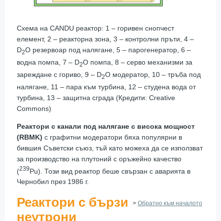
Схема на CANDU реактор: 1 – горивен снопчест
елемент, 2 – реакторна зона, 3 – контролни пръти, 4 –
D
O резервоар под налягане, 5 – парогенератор, 6 –
2
водна помпа, 7 – D
O помпа, 8 – серво механизми за
2
зареждане с гориво, 9 – D
O модератор, 10 – тръба под
2
налягане, 11 – пара към турбина, 12 – студена вода от
турбина, 13 – защитна сграда (Кредити: Creative
Commons)
Реактори с канали под налягане с висока мощност
(RBMK)
с графитни модератори бяха популярни в
бившия Съветски съюз, тъй като можеха да се използват
за производство на плутоний с оръжейно качество
239
(
Pu). Този вид реактор беше свързан с аварията в
Чернобил през 1986 г.
Реактори с бързи
>
Обратно към началото
неутрони