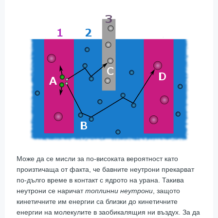
Може да се мисли за по-високата вероятност като
произтичаща от факта, че бавните неутрони прекарват
по-дълго време в контакт с ядрото на урана. Такива
неутрони се наричат
топлинни неутрони
, защото
кинетичните им енергии са близки до кинетичните
енергии на молекулите в заобикалящия ни въздух. За да