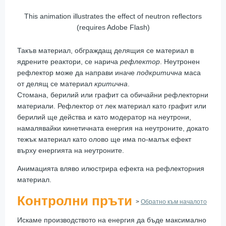
This animation illustrates the effect of neutron reflectors
(requires Adobe Flash)
Такъв материал, обграждащ делящия се материал в
ядрените реактори, се нарича
рефлектор
. Неутронен
рефлектор може да направи иначе
подкритична
маса
от делящ се материал
критична
.
Стомана, берилий или графит са обичайни рефлекторни
материали. Рефлектор от лек материал като графит или
берилий ще действа и като модератор на неутрони,
намалявайки кинетичната енергия на неутроните, докато
тежък материал като олово ще има по-малък ефект
върху енергията на неутроните.
Анимацията вляво илюстрира ефекта на рефлекторния
материал.
Контролни пръти
>
Обратно към началото
Искаме производството на енергия да бъде максимално