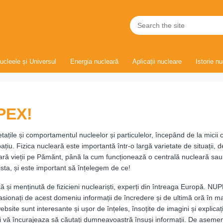
ucleele și Universul
Energia nucleară
Aplicații nucleare
Istorie n
UPEX!
etațile și comportamentul nucleelor și particulelor, începând de la micii 
țiu. Fizica nucleară este importantă într-o largă varietate de situații, d
ră vieții pe Pămănt, până la cum funcționează o centrală nucleară sau
sta, și este important să înțelegem de ce!
ă și menținută de fizicieni nucleariști, experți din întreaga Europă. NU
pasionați de acest domeniu informații de încredere și de ultimă oră în ma
site sunt interesante și ușor de înțeles, însoțite de imagini și explicați
it și vă încurajeaza să căutați dumneavoastră însuși informații. De aseme