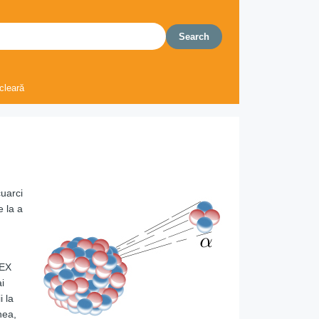
ucleară
cuarci
e la a
PEX
i
i la
nea,