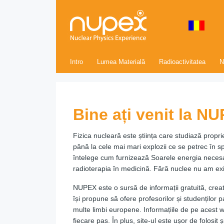
Intro
Lumea Materială
Radioactivitatea
N
Bine ați venit la N
Fizica nucleară este știința care studiază propri
până la cele mai mari explozii ce se petrec în spa
întelege cum furnizează Soarele energia necesa
radioterapia în medicină. Fără nuclee nu am exi
NUPEX este o sursă de informații gratuită, creat
își propune să ofere profesorilor și studenților 
multe limbi europene. Informațiile de pe acest web
fiecare pas. În plus, site-ul este ușor de folos