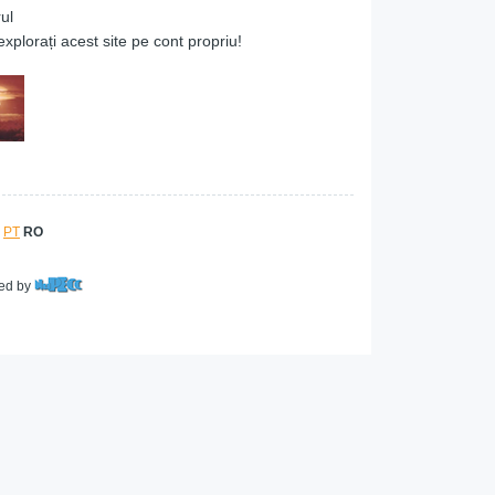
ul
explorați acest site pe cont propriu!
PT
RO
red by