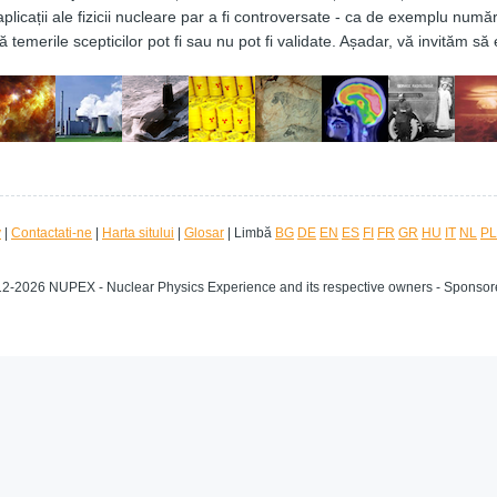
icații ale fizicii nucleare par a fi controversate - ca de exemplu număr
 temerile scepticilor pot fi sau nu pot fi validate. Așadar, vă invităm să 
y
|
Contactati-ne
|
Harta sitului
|
Glosar
| Limbă
BG
DE
EN
ES
FI
FR
GR
HU
IT
NL
PL
12-2026 NUPEX - Nuclear Physics Experience and its respective owners - Sponso