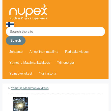
Johdanto
Aineellinen maailma
Radioaktiivisuus
Ytimet ja Maailmankaikkeus
Ydinenergia
Ydinsovellukset
Ydinhistoria
>
Ytimet ja Maailmankaikkeus