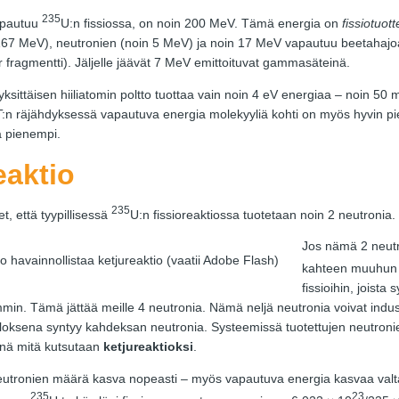
235
apautuu
U:n fissiossa, on noin 200 MeV. Tämä energia on
fissiotuot
167 MeV), neutronien (noin 5 MeV) ja noin 17 MeV vapautuu beetahajo
 fragmentti). Jäljelle jäävät 7 MeV emittoituvat gammasäteinä.
yksittäisen hiiliatomin poltto tuottaa vain noin 4 eV energiaa – noin 50 
 räjähdyksessä vapautuva energia molekyyliä kohti on myös hyvin pie
a pienempi.
eaktio
235
, että tyypillisessä
U:n fissioreaktiossa tuotetaan noin 2 neutronia.
Jos nämä 2 neutr
 havainnollistaa ketjureaktio (vaatii Adobe Flash)
kahteen muuhu
fissioihin, joista
mmin. Tämä jättää meille 4 neutronia. Nämä neljä neutronia voivat indus
 tuloksena syntyy kahdeksan neutronia. Systeemissä tuotettujen neutro
iinä mitä kutsutaan
ketjureaktioksi
.
eutronien määrä kasva nopeasti – myös vapautuva energia kasvaa valt
235
23