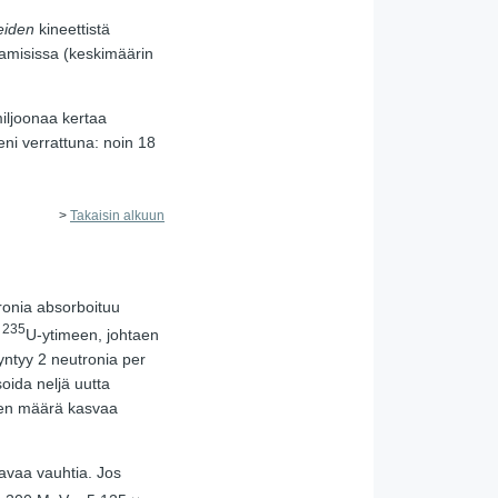
teiden
kineettistä
amisissa (keskimäärin
miljoonaa kertaa
ni verrattuna: noin 18
>
Takaisin alkuun
onia absorboituu
235
n
U-ytimeen, johtaen
 syntyy 2 neutronia per
oida neljä uutta
nien määrä kasvaa
avaa vauhtia. Jos