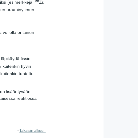
99
eiksi (esimerkkejä:
Zr,
sen uraaninytimen
voi olla erilainen
 läpikäydä fissio
y kuitenkin hyvin
n kuitenkin tuotettu
ien lisääntyvään
ttäisessä reaktiossa
>
Takaisin alkuun