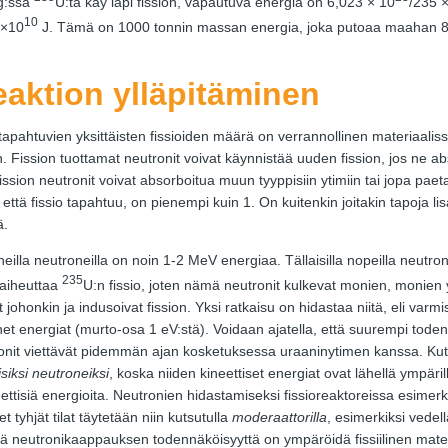
 g:ssa
U:ta käy läpi fission, vapautuva energia on 6,023 × 10
/235 
10
 ×10
J. Tämä on 1000 tonnin massan energia, joka putoaa maahan 8,
eaktion ylläpitäminen
tapahtuvien yksittäisten fissioiden määrä on verrannollinen materiaalissa 
 Fission tuottamat neutronit voivat käynnistää uuden fission, jos ne abso
ission neutronit voivat absorboitua muun tyyppisiin ytimiin tai jopa paeta
että fissio tapahtuu, on pienempi kuin 1. On kuitenkin joitakin tapoja lis
ä.
eilla neutroneilla on noin 1-2 MeV energiaa. Tällaisilla nopeilla neutron
235
 aiheuttaa
U:n fissio, joten nämä neutronit kulkevat monien, monien 
johonkin ja indusoivat fission. Yksi ratkaisu on hidastaa niitä, eli varmis
net energiat (murto-osa 1 eV:stä). Voidaan ajatella, että suurempi toden
tronit viettävät pidemmän ajan kosketuksessa uraaninytimen kanssa. Ku
siksi neutroneiksi
, koska niiden kineettiset energiat ovat lähellä ympär
ttisiä energioita. Neutronien hidastamiseksi fissioreaktoreissa esimerkiks
et tyhjät tilat täytetään niin kutsutulla
moderaattorilla
, esimerkiksi vedellä 
tä neutronikaappauksen todennäköisyyttä on ympäröidä fissiilinen mater