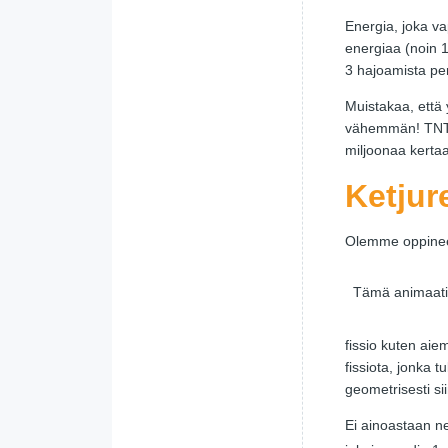
Energia, joka v
energiaa (noin 
3 hajoamista per
Muistakaa, että 
vähemmän! TNT:n
miljoonaa kerta
Ketjur
Olemme oppineet
Tämä animaatio
fissio kuten aie
fissiota, jonka
geometrisesti s
Ei ainoastaan n