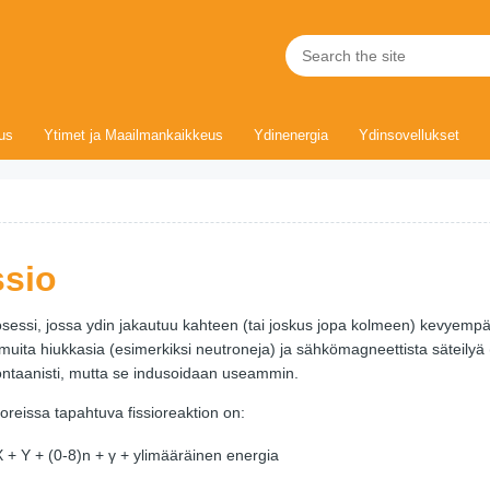
uus
Ytimet ja Maailmankaikkeus
Ydinenergia
Ydinsovellukset
ssio
rosessi, jossa ydin jakautuu kahteen (tai joskus jopa kolmeen) kevyem
uita hiukkasia (esimerkiksi neutroneja) ja sähkömagneettista säteilyä
ontaanisti, mutta se indusoidaan useammin.
toreissa tapahtuva fissioreaktion on:
 + Y + (0-8)n + γ + ylimääräinen energia