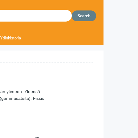
Ydinhistoria
pään ytimeen. Yleensä
 (gammasäteitä). Fissio