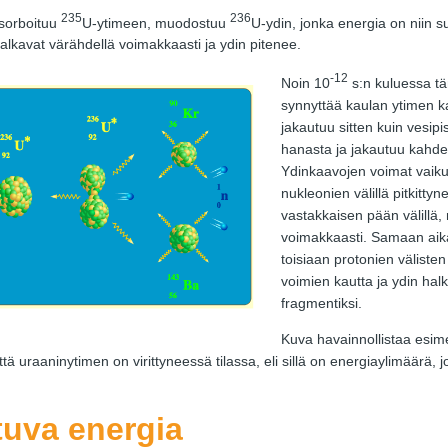
235
236
sorboituu
U-ytimeen, muodostuu
U-ydin, jonka energia on niin su
 alkavat värähdellä voimakkaasti ja ydin pitenee.
-12
Noin 10
s:n kuluessa t
synnyttää kaulan ytimen ka
jakautuu sitten kuin vesipi
hanasta ja jakautuu kahdek
Ydinkaavojen voimat vaiku
nukleonien välillä pitkitt
vastakkaisen pään välillä, 
voimakkaasti. Samaan aika
toisiaan protonien välisten
voimien kautta ja ydin ha
fragmentiksi.
Kuva havainnollistaa esime
ttä uraaninytimen on virittyneessä tilassa, eli sillä on energiaylimäärä, jo
uva energia