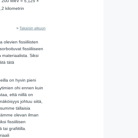
× 200 MeV = 5,125 ×
2 kilometrin
>
Takaisin alkuun
olevien fissiiliisten
rboituvat fissiiliiseen
 materiaalista. Siksi
ätä tätä
eilla on hyvin pieni
ytimien ohi ennen kuin
taa, että niillä on
näköisyys johtuu siitä,
tsumme tällaisia
illämme olevan ilman
i fissiiliisen
tai grafiitilla.
iaali