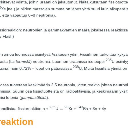
kitsevät ydintä, joihin uraani on jakautunut. Näitä kutsutaan fissiotuott
0
Xe jne.) ja niiden massojen summa on lähes yhtä suuri kuin alkuperäi
että vapautuu 0–8 neutronia).
ssioreaktion: neutronien ja gammakvantien määrä jokaisessa reaktiossa 
e Flash)
on ainoa luonnossa esiintyvä
fissiiliinen
ydin. Fissiiliinen tarkoittaa kykyä
235
asta (tai
termistä
) neutronia. Luonnon uraanissa isotooppi
U esiinty
238
uksina, noin 0,72% – loput on pääasiassa
U. Muita fissiilisiä ytimiä o
iossa tuotetaan keskimäärin 2,5 neutronia, joten reaktio johtaa neutron
ssä. Suurin osa fissiotuotteista on radioaktiivisia, ja keskimäärin yksi
isi fotonia (
gammasäteitä
).
235
90
143
nollistaa fissioreaktion n +
U →
Kr +
Ba + 3n + 4γ
reaktion