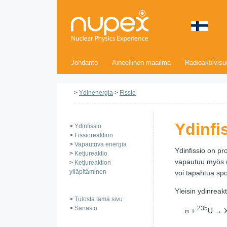
Johdanto
Aineellinen maailma
Radioaktiivis
>
Ydinenergia
>
Fissio
Ydinfi
>
Ydinfissio
>
Fissioreaktion
>
Vapautuva energia
Ydinfissio on p
>
Ketjureaktio
vapautuu myös m
>
Ketjureaktion
ylläpitäminen
voi tapahtua sp
Yleisin ydinreak
>
Tulosta tämä sivu
>
Sanasto
235
n +
U → X