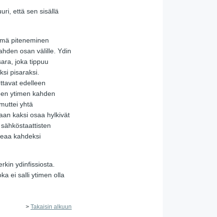
uri, että sen sisällä
ämä piteneminen
hden osan välille. Ydin
sara, joka tippuu
si pisaraksi.
ttavat edelleen
yneen ytimen kahden
muttei yhtä
an kaksi osaa hylkivät
 sähköstaattisten
lkeaa kahdeksi
rkin ydinfissiosta.
ka ei salli ytimen olla
>
Takaisin alkuun