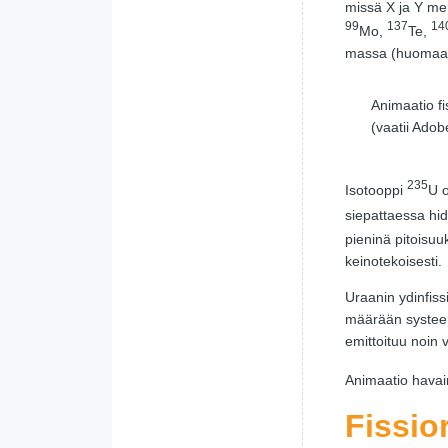
missä X ja Y mer
99
137
14
Mo,
Te,
massa (huomaa, 
Animaatio fi
(vaatii Adob
235
Isotooppi
U 
siepattaessa hid
pieninä pitoisu
keinotekoisesti.
Uraanin ydinfiss
määrään systeemi
emittoituu noin vi
Animaatio havain
Fissio