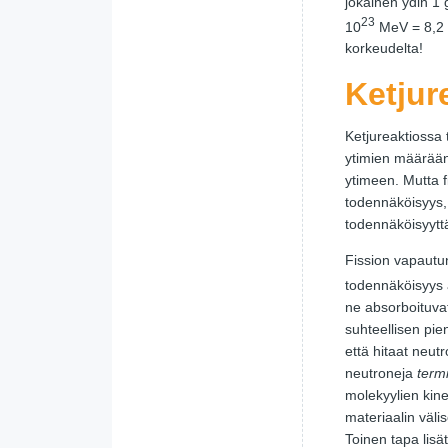
jokainen ydin 1
23
10
MeV = 8,2
korkeudelta!
Ketjur
Ketjureaktiossa 
ytimien määrään.
ytimeen. Mutta f
todennäköisyys, 
todennäköisyytt
Fission vapautun
todennäköisyys
ne absorboituvat 
suhteellisen pie
että hitaat neu
neutroneja
termi
molekyylien kinee
materiaalin välis
Toinen tapa lisä