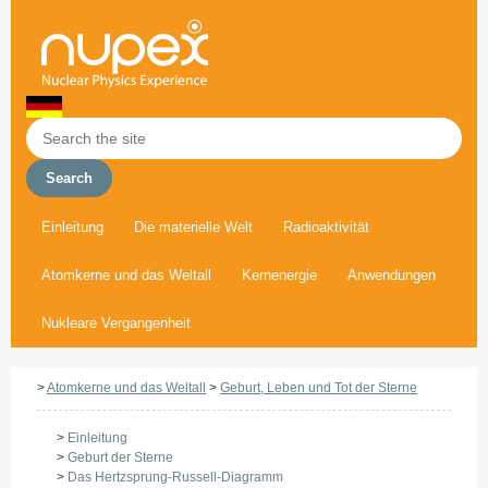
Einleitung
Die materielle Welt
Radioaktivität
Atomkerne und das Weltall
Kernenergie
Anwendungen
Nukleare Vergangenheit
>
Atomkerne und das Weltall
>
Geburt, Leben und Tot der Sterne
>
Einleitung
>
Geburt der Sterne
>
Das Hertzsprung-Russell-Diagramm