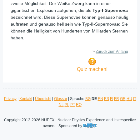
zweite Möglichkeit: Der Weiße Zwerg kann in einer
gigantischen Explosion aufgehen, die als
Typ-I-Supernova
bezeichnet wird. Diese Supernovae können genauso häufig
auftreten und genauso hell sein wie Typ-II-Supernovae: Sie
können die Helligkeit von Hunderten von Milliarden Sternen
haben.
>
Zurück zum Anfang
Quiz machen!
Privacy
|
Kontakt
|
Übersicht
|
Glossar
| Sprache
BG
DE
EN
ES
FI
FR
GR
HU
IT
NL
PL
PT
RO
Copyright 2012-2026 NUPEX - Nuclear Physics Experience and its respective
owners - Sponsored by