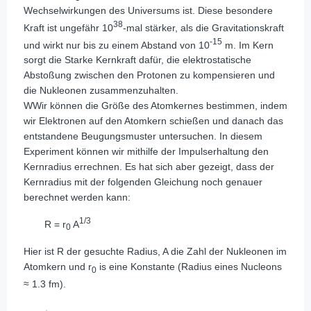
Wechselwirkungen des Universums ist. Diese besondere
38
Kraft ist ungefähr 10
-mal stärker, als die Gravitationskraft
-15
und wirkt nur bis zu einem Abstand von 10
m. Im Kern
sorgt die Starke Kernkraft dafür, die elektrostatische
Abstoßung zwischen den Protonen zu kompensieren und
die Nukleonen zusammenzuhalten.
WWir können die Größe des Atomkernes bestimmen, indem
wir Elektronen auf den Atomkern schießen und danach das
entstandene Beugungsmuster untersuchen. In diesem
Experiment können wir mithilfe der Impulserhaltung den
Kernradius errechnen. Es hat sich aber gezeigt, dass der
Kernradius mit der folgenden Gleichung noch genauer
berechnet werden kann:
1/3
R = r
A
0
Hier ist R der gesuchte Radius, A die Zahl der Nukleonen im
Atomkern und r
is eine Konstante (Radius eines Nucleons
0
≈ 1.3 fm).