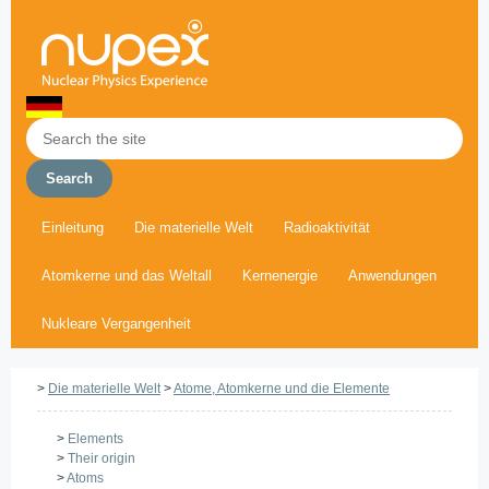
Einleitung
Die materielle Welt
Radioaktivität
Atomkerne und das Weltall
Kernenergie
Anwendungen
Nukleare Vergangenheit
>
Die materielle Welt
>
Atome, Atomkerne und die Elemente
>
Elements
>
Their origin
>
Atoms