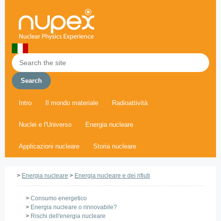
Intro
Il mondo materiale
Radioattività
Nuclei e l'Universo
Energia nucleare
Applicazioni nucleare
Storia nucleare
>
Energia nucleare
>
Energia nucleare e dei rifiuti
>
Consumo energetico
>
Energia nucleare o rinnovabile?
>
Rischi dell'energia nucleare