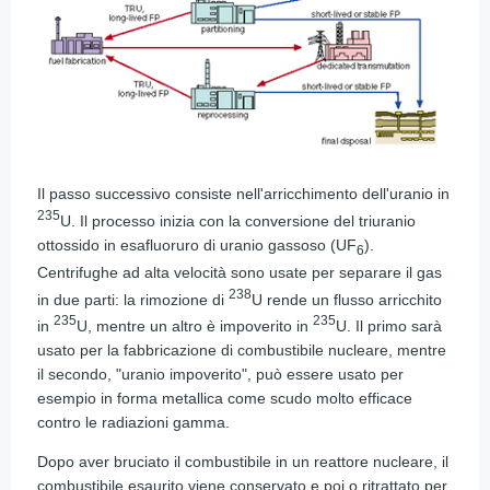
Il passo successivo consiste nell'arricchimento dell'uranio in
235
U. Il processo inizia con la conversione del triuranio
ottossido in esafluoruro di uranio gassoso (UF
).
6
Centrifughe ad alta velocità sono usate per separare il gas
238
in due parti: la rimozione di
U rende un flusso arricchito
235
235
in
U, mentre un altro è impoverito in
U. Il primo sarà
usato per la fabbricazione di combustibile nucleare, mentre
il secondo, "uranio impoverito", può essere usato per
esempio in forma metallica come scudo molto efficace
contro le radiazioni gamma.
Dopo aver bruciato il combustibile in un reattore nucleare, il
combustibile esaurito viene conservato e poi o ritrattato per