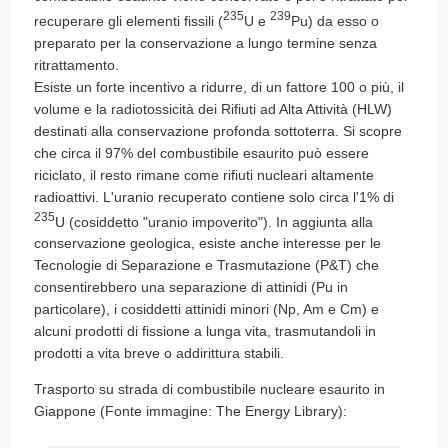
235
239
recuperare gli elementi fissili (
U e
Pu) da esso o
preparato per la conservazione a lungo termine senza
ritrattamento.
Esiste un forte incentivo a ridurre, di un fattore 100 o più, il
volume e la radiotossicità dei Rifiuti ad Alta Attività (HLW)
destinati alla conservazione profonda sottoterra. Si scopre
che circa il 97% del combustibile esaurito può essere
riciclato, il resto rimane come rifiuti nucleari altamente
radioattivi. L'uranio recuperato contiene solo circa l'1% di
235
U (cosiddetto "uranio impoverito"). In aggiunta alla
conservazione geologica, esiste anche interesse per le
Tecnologie di Separazione e Trasmutazione (P&T) che
consentirebbero una separazione di attinidi (Pu in
particolare), i cosiddetti attinidi minori (Np, Am e Cm) e
alcuni prodotti di fissione a lunga vita, trasmutandoli in
prodotti a vita breve o addirittura stabili.
Trasporto su strada di combustibile nucleare esaurito in
Giappone (Fonte immagine: The Energy Library):