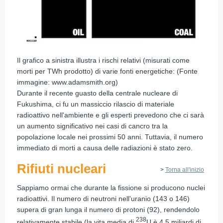
Il grafico a sinistra illustra i rischi relativi (misurati come
morti per TWh prodotto) di varie fonti energetiche: (Fonte
immagine: www.adamsmith.org)
Durante il recente guasto della centrale nucleare di
Fukushima, ci fu un massiccio rilascio di materiale
radioattivo nell'ambiente e gli esperti prevedono che ci sarà
un aumento significativo nei casi di cancro tra la
popolazione locale nei prossimi 50 anni. Tuttavia, il numero
immediato di morti a causa delle radiazioni è stato zero.
Rifiuti nucleari
>
Torna all'inizio
Sappiamo ormai che durante la fissione si producono nuclei
radioattivi. Il numero di neutroni nell'uranio (143 o 146)
supera di gran lunga il numero di protoni (92), rendendolo
238
relativamente stabile (la vita media di
U è 4,5 miliardi di