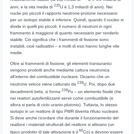
235
anni, e la vita media di
U è 1,3 miliardi di anni). Nei
nuclei più piccoli il rapporto neutrone-protone necessario
per un isotopo stabile è inferiore. Quindi, quando il nucleo si
divide in quelli più piccoli, il numero di neutroni in ogni
frammento è maggiore di quanto necessario per renderlo
stabile. Ciò significa che i frammenti di fissione sono
instabili, cioè radioattivi – e molti di essi hanno lunghe vite
medie.
Oltre ai frammenti di fissione, gli elementi transuranici
vengono prodotti anche mediante cattura neutronica
all'interno del combustibile nucleare. Diciamo che un
238
neutrone veloce viene catturato da
U. Poi, dopo due
239
decadimenti beta, si forma
Pu – un elemento fissile che
nei reattori autofertilizzanti serve come combustibile (e
allora si parla di ciclo uranio-plutonio). Tuttavia, lo stesso
isotopo in un reattore di tipo PWR diventa rifiuto nucleare.
Si deve anche ricordare che durante il funzionamento del
reattore i materiali strutturali del reattore si attivano (un
60
tipico prodotto di tale attivazione è il
Co) e devono essere