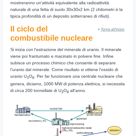
mostreranno un'attività equivalente alla radioattività
naturale di una fetta di suolo 30x30x2 km (2 chilometri è la
tipica profondità di un deposito sotterraneo di rifiuti).
Il ciclo del
>
Torna all'inizio
combustibile nucleare
Si inizia con l'estrazione del minerale di uranio. Il minerale
viene poi frantumato e macinato in polvere fine. Infine
subisce un processo chimico che consente di separare
l'uranio dal minerale. Come risultato si ottiene l'ossido di
uranio U
O
. Per far funzionare una centrale nucleare che
3
8
genera, diciamo, 1000 MW di potenza elettrica, si necessita
di circa 200 tonnellate di U
O
all'anno.
3
8