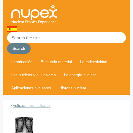
Introducción
El mundo material
La radiactividad
Los núcleos y el Universo
La energía nuclear
Aplicaciones nucleares
Historia nuclear
>
Aplicaciones nucleares